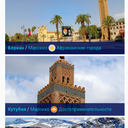
Беркан
/
Марокко
Африканские города
Кутубия
/
Марокко
Достопримечательности