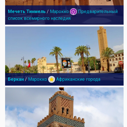
Мечеть Тинмель
/
Марокко
Предварительный
список всемирного наследия
Беркан
/
Марокко
Африканские города