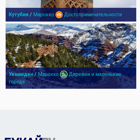
Кутубия
/
Марокко
Достопримечательности
Укаимден
/
Марокко
Деревни и маленькие
города