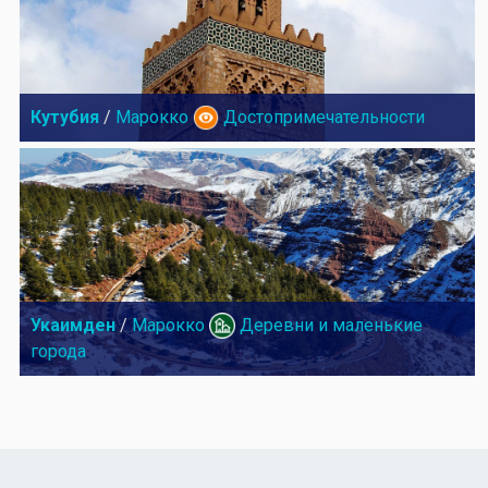
Кутубия
/
Марокко
Достопримечательности
Укаимден
/
Марокко
Деревни и маленькие
города