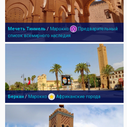
Мечеть Тинмель
/
Марокко
Предварительный
список всемирного наследия
Беркан
/
Марокко
Африканские города