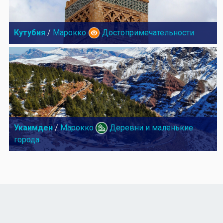
Кутубия
/
Марокко
Достопримечательности
Укаимден
/
Марокко
Деревни и маленькие
города