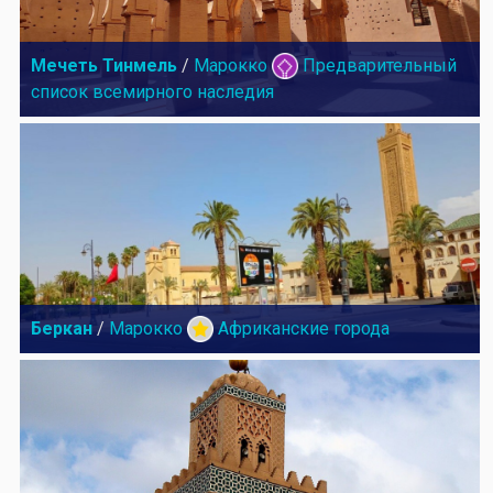
Мечеть Тинмель
/
Марокко
Предварительный
список всемирного наследия
Беркан
/
Марокко
Африканские города