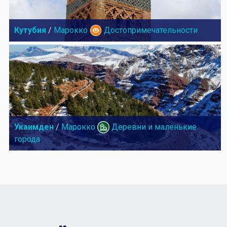
Кутубия
/
Марокко
Достопримечательности
Укаимден
/
Марокко
Деревни и маленькие
города