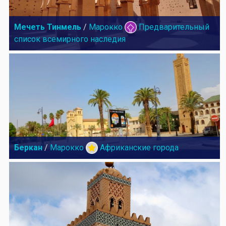
Мечеть Тинмель
/
Марокко
Предварительный
список всемирного наследия
Беркан
/
Марокко
Африканские города