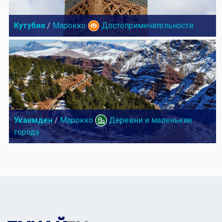
Кутубия
/
Марокко
Достопримечательности
Укаимден
/
Марокко
Деревни и маленькие
города