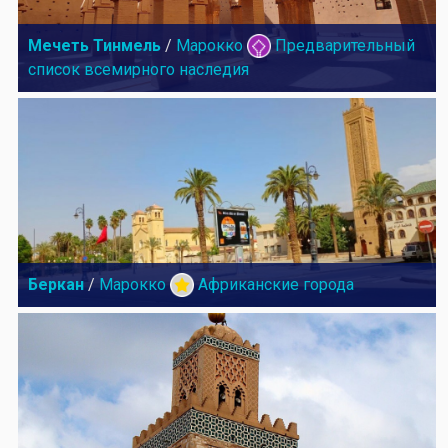
Мечеть Тинмель
/
Марокко
Предварительный
список всемирного наследия
Беркан
/
Марокко
Африканские города