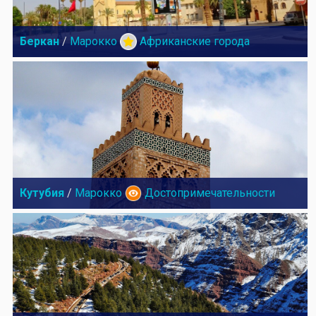
Беркан
/
Марокко
Африканские города
Кутубия
/
Марокко
Достопримечательности