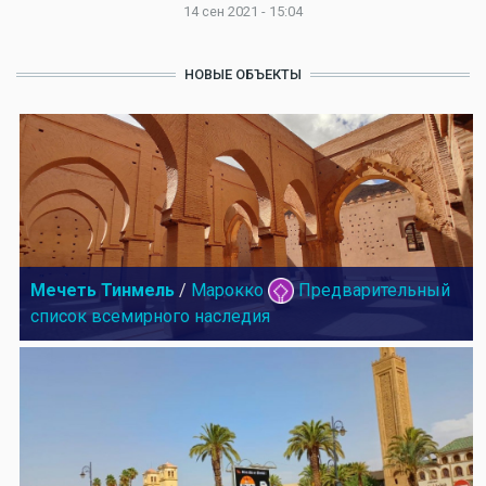
14 сен 2021 - 15:04
НОВЫЕ ОБЪЕКТЫ
Мечеть Тинмель
/
Марокко
Предварительный
список всемирного наследия