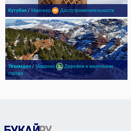
Кутубия
/
Марокко
Достопримечательности
Укаимден
/
Марокко
Деревни и маленькие
города