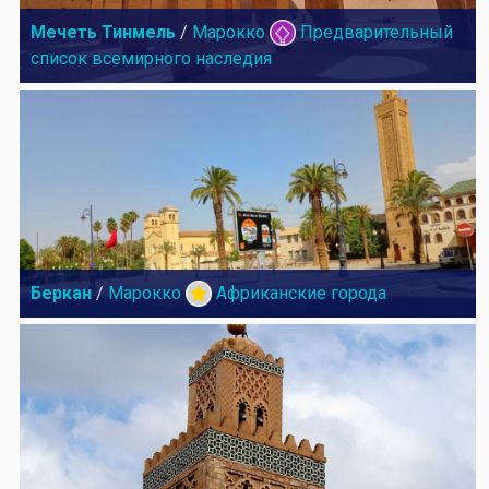
Мечеть Тинмель
/
Марокко
Предварительный
список всемирного наследия
Беркан
/
Марокко
Африканские города