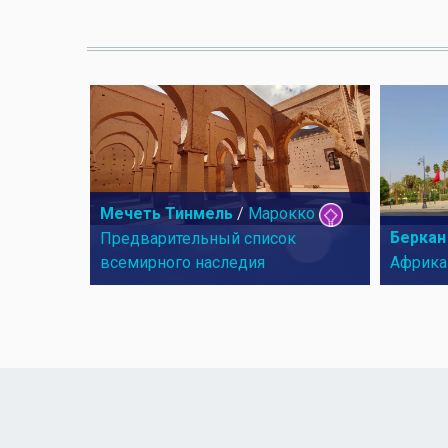
Мечеть Тинмель
/
Марокко
Беркан
Предварительный список
всемирного наследия
Африка