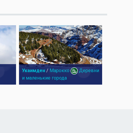
Укаимден
/
Марокко
Деревни
и маленькие города