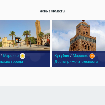
НОВЫЕ ОБЪЕКТЫ
/
Марокко
Кутубия
/
Марокко
нские города
Достопримечательности