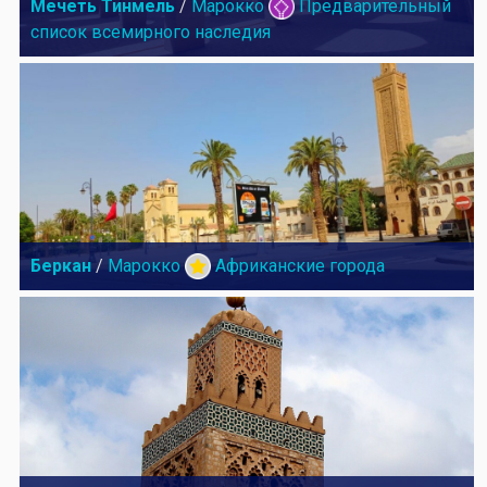
Мечеть Тинмель
/
Марокко
Предварительный
список всемирного наследия
Беркан
/
Марокко
Африканские города