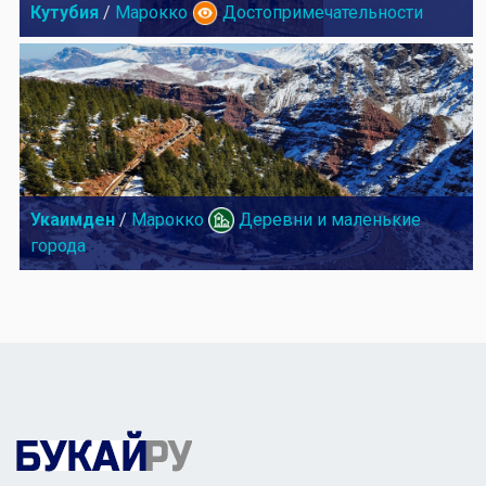
Кутубия
/
Марокко
Достопримечательности
Укаимден
/
Марокко
Деревни и маленькие
города