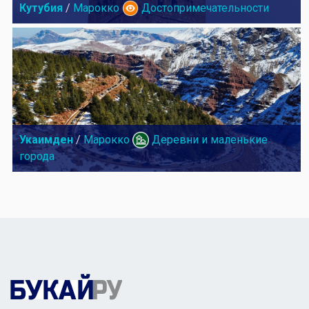
Кутубия
/
Марокко
Достопримечательности
Укаимден
/
Марокко
Деревни и маленькие
города