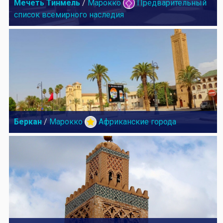
Мечеть Тинмель
/
Марокко
Предварительный
список всемирного наследия
Беркан
/
Марокко
Африканские города