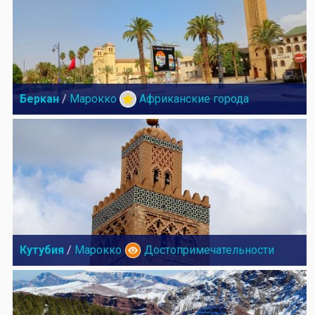
Беркан
/
Марокко
Африканские города
Кутубия
/
Марокко
Достопримечательности