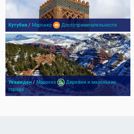
Кутубия
/
Марокко
Достопримечательности
Укаимден
/
Марокко
Деревни и маленькие
города