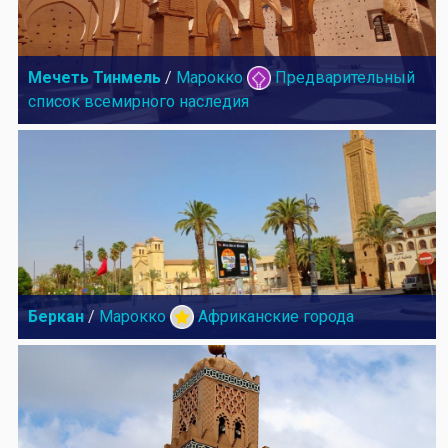
Мечеть Тинмель
/
Марокко
Предварительный
список всемирного наследия
Беркан
/
Марокко
Африканские города