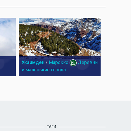
Укаимден
/
Марокко
Деревни
и маленькие города
ТАГИ