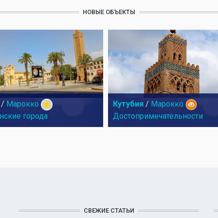
НОВЫЕ ОБЪЕКТЫ
/
Марокко
Кутубия
/
Марокко
нские города
Достопримечательности
СВЕЖИЕ СТАТЬИ