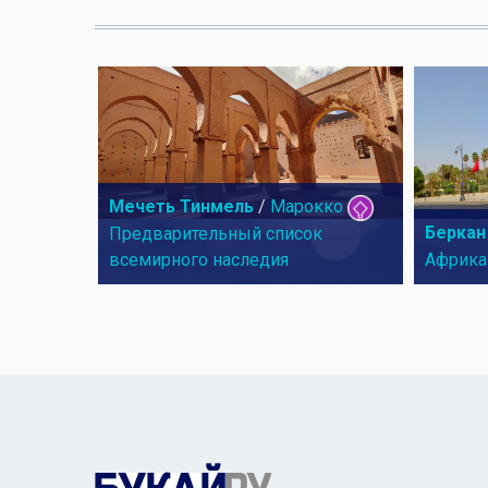
Мечеть Тинмель
/
Марокко
Беркан
Предварительный список
всемирного наследия
Африка