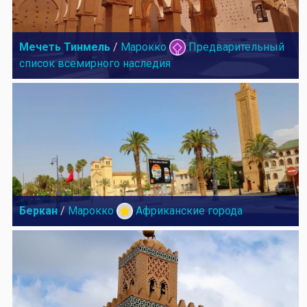
Мечеть Тинмель
/
Марокко
Предварительный
список всемирного наследия
Беркан
/
Марокко
Африканские города