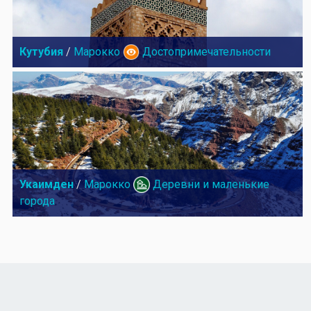
Кутубия
/
Марокко
Достопримечательности
Укаимден
/
Марокко
Деревни и маленькие
города