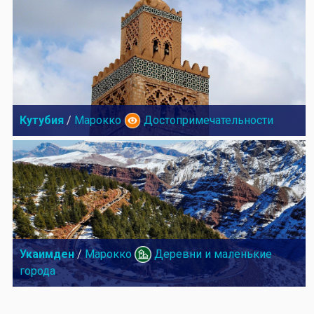
Кутубия
/
Марокко
Достопримечательности
Укаимден
/
Марокко
Деревни и маленькие
города