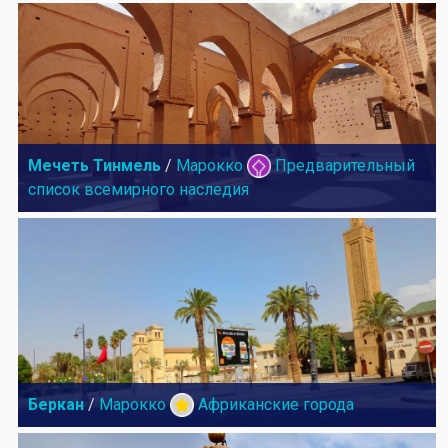
Мечеть Тинмель
/
Марокко
Предварительный
список всемирного наследия
Беркан
/
Марокко
Африканские города