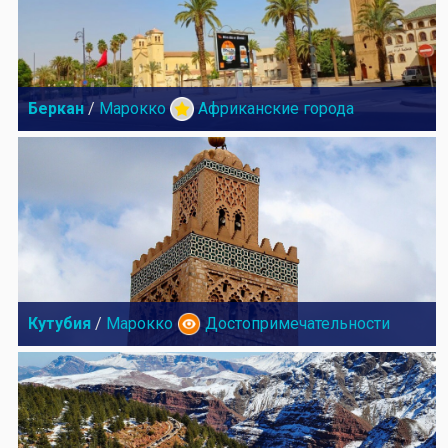
Беркан
/
Марокко
Африканские города
Кутубия
/
Марокко
Достопримечательности