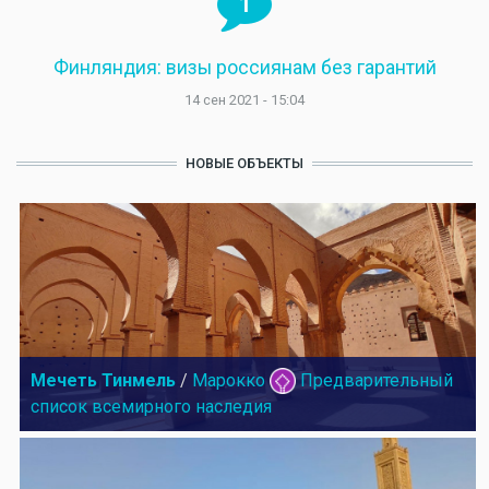
1
Финляндия: визы россиянам без гарантий
14 сен 2021 - 15:04
НОВЫЕ ОБЪЕКТЫ
Мечеть Тинмель
/
Марокко
Предварительный
список всемирного наследия