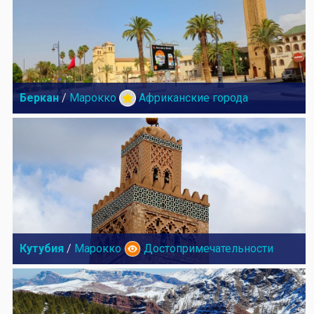
Беркан
/
Марокко
Африканские города
Кутубия
/
Марокко
Достопримечательности