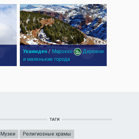
Укаимден
/
Марокко
Деревни
и маленькие города
ТАГИ
Музеи
Религиозные храмы