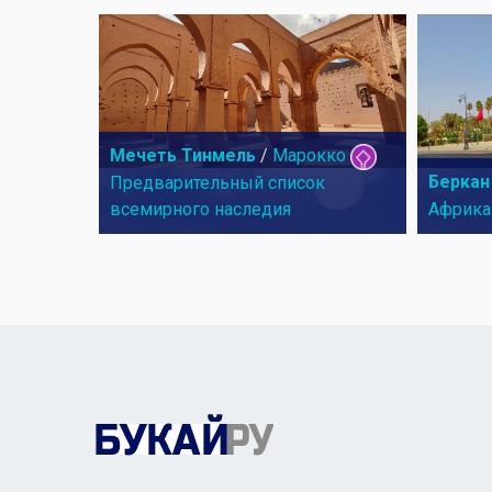
Мечеть Тинмель
/
Марокко
Беркан
Предварительный список
всемирного наследия
Африка