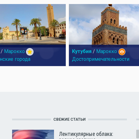
/
Марокко
Кутубия
/
Марокко
нские города
Достопримечательности
СВЕЖИЕ СТАТЬИ
Лентикулярные облака: