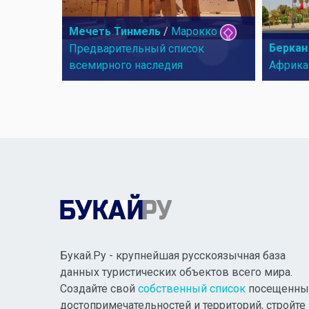
Мечеть Тинмель
/
Марокко
Беркан
Предварительный список
всемирного наследия
Африка
Букай.Ру - крупнейшая русскоязычная база
данных туристических объектов всего мира.
Создайте свой
собственный список
посещенны
достопримечательностей и территорий, стройте