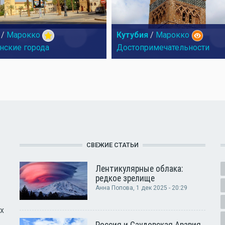
/
Марокко
Кутубия
/
Марокко
нские города
Достопримечательности
СВЕЖИЕ СТАТЬИ
Лентикулярные облака:
редкое зрелище
Анна Попова
, 1 дек 2025 - 20:29
х