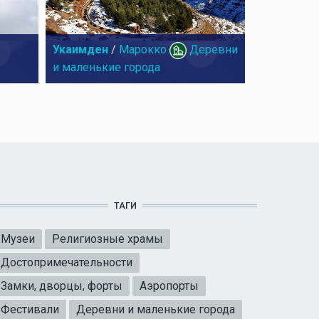
Укаимден
/
Марокко
Деревни
и маленькие города
ТАГИ
Музеи
Религиозные храмы
Достопримечательности
Замки, дворцы, форты
Аэропорты
Фестивали
Деревни и маленькие города