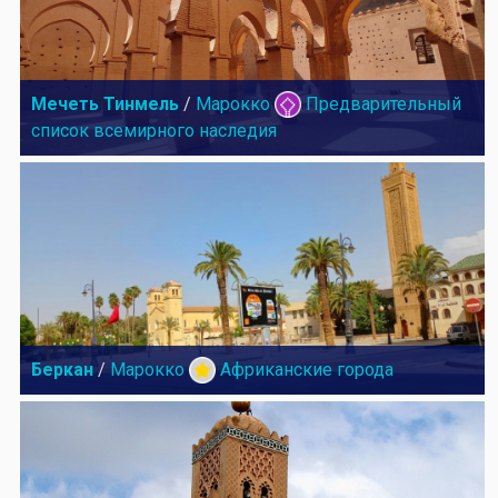
Мечеть Тинмель
/
Марокко
Предварительный
список всемирного наследия
Беркан
/
Марокко
Африканские города