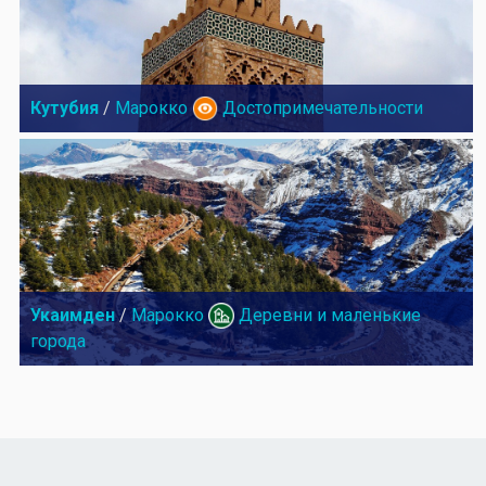
Кутубия
/
Марокко
Достопримечательности
Укаимден
/
Марокко
Деревни и маленькие
города