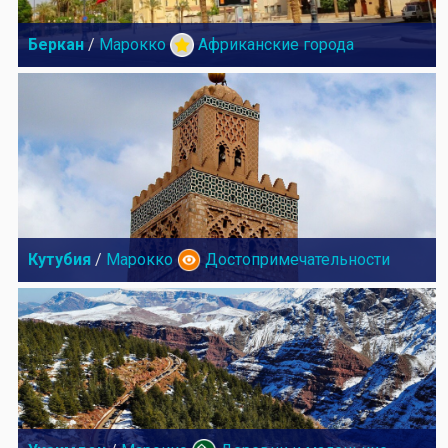
Беркан
/
Марокко
Африканские города
Кутубия
/
Марокко
Достопримечательности