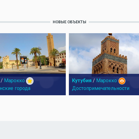
НОВЫЕ ОБЪЕКТЫ
/
Марокко
Кутубия
/
Марокко
нские города
Достопримечательности