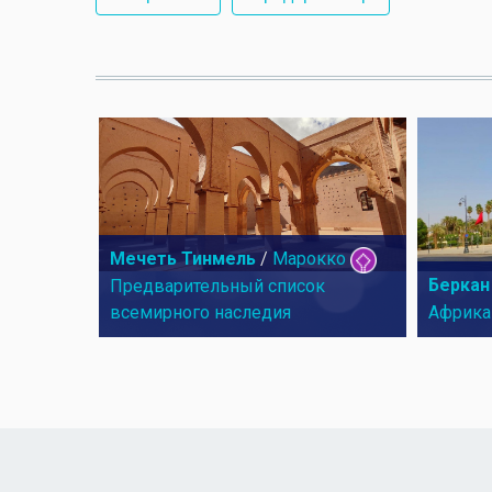
Мечеть Тинмель
/
Марокко
Беркан
Предварительный список
всемирного наследия
Африка