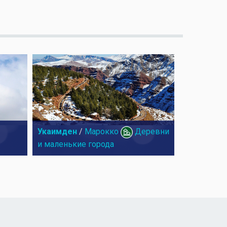
Укаимден
/
Марокко
Деревни
и маленькие города