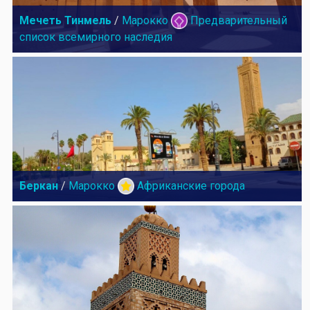
Мечеть Тинмель
/
Марокко
Предварительный
список всемирного наследия
Беркан
/
Марокко
Африканские города