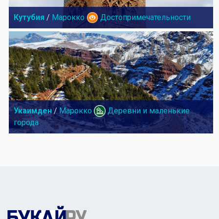
Кутубия
/
Марокко
Достопримечательности
Укаимден
/
Марокко
Деревни и маленькие
города