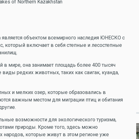
akes of Northern Kazakhstan
на является объектом всемирного наследия ЮНЕСКО с
с, который включает в себя степные и лесостепные
анилищ.
ей в мире, она занимает площадь более 400 тысяч
виды редких животных, таких как саигак, куанда,
упных и мелких озер, которые образовались в
яются важным местом для миграции птиц и обитания
другие.
ьные возможности для экологического туризма,
сотами природы. Кроме того, здесь можно
х народов, которые живут в этом регионе уже