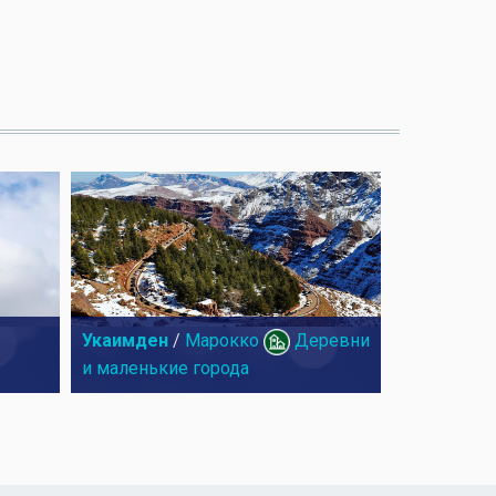
Укаимден
/
Марокко
Деревни
и маленькие города