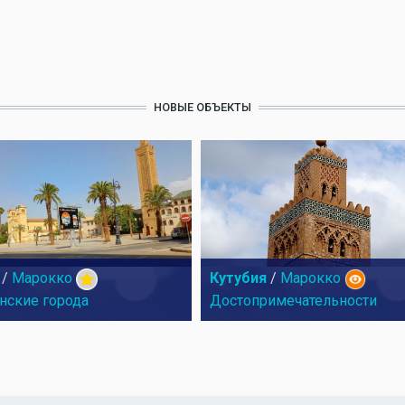
НОВЫЕ ОБЪЕКТЫ
/
Марокко
Кутубия
/
Марокко
нские города
Достопримечательности