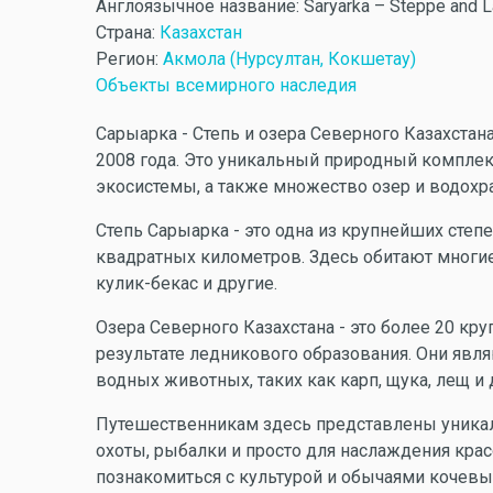
Англоязычное название:
Saryarka – Steppe and L
Страна:
Казахстан
Регион:
Акмола (Нурсултан, Кокшетау)
Объекты всемирного наследия
Сарыарка - Степь и озера Северного Казахста
2008 года. Это уникальный природный комплек
экосистемы, а также множество озер и водохр
Степь Сарыарка - это одна из крупнейших степ
квадратных километров. Здесь обитают многие 
кулик-бекас и другие.
Озера Северного Казахстана - это более 20 кр
результате ледникового образования. Они явл
водных животных, таких как карп, щука, лещ и 
Путешественникам здесь представлены уникал
охоты, рыбалки и просто для наслаждения кра
познакомиться с культурой и обычаями кочевы