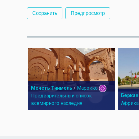
Мечеть Тинмель
/
Марокко
Беркан
Предварительный список
всемирного наследия
Африка