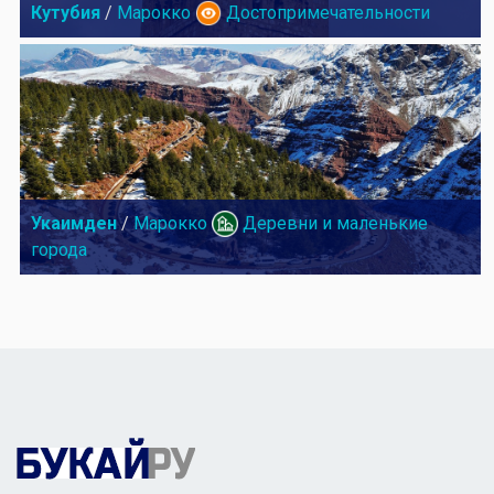
Кутубия
/
Марокко
Достопримечательности
Укаимден
/
Марокко
Деревни и маленькие
города