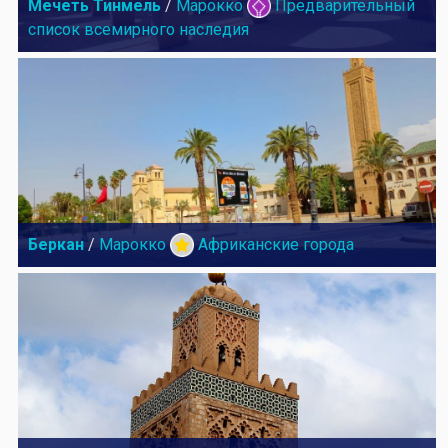
Мечеть Тинмель
/
Марокко
Предварительный
список всемирного наследия
Беркан
/
Марокко
Африканские города