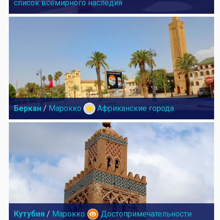
список всемирного наследия
Беркан
/
Марокко
Африканские города
Кутубия
/
Марокко
Достопримечательности