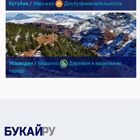
Кутубия
/
Марокко
Достопримечательности
Укаимден
/
Марокко
Деревни и маленькие
города