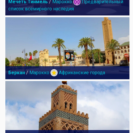
Мечеть Тинмель
/
Марокко
Предварительный
список всемирного наследия
Беркан
/
Марокко
Африканские города