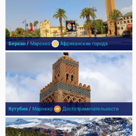
Беркан
/
Марокко
Африканские города
Кутубия
/
Марокко
Достопримечательности