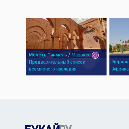
Мечеть Тинмель
/
Марокко
Беркан
Предварительный список
всемирного наследия
Африка