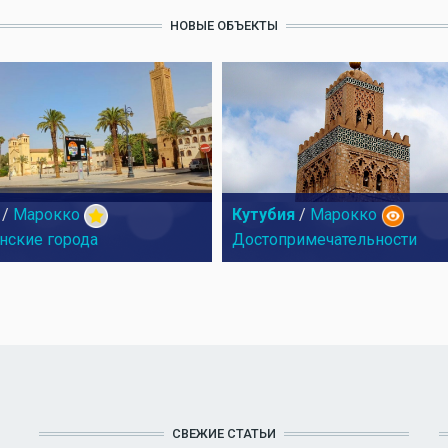
НОВЫЕ ОБЪЕКТЫ
/
Марокко
Кутубия
/
Марокко
нские города
Достопримечательности
СВЕЖИЕ СТАТЬИ