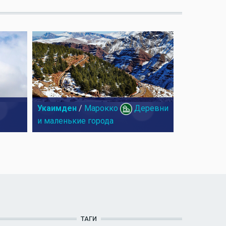
Укаимден
/
Марокко
Деревни
и маленькие города
ТАГИ