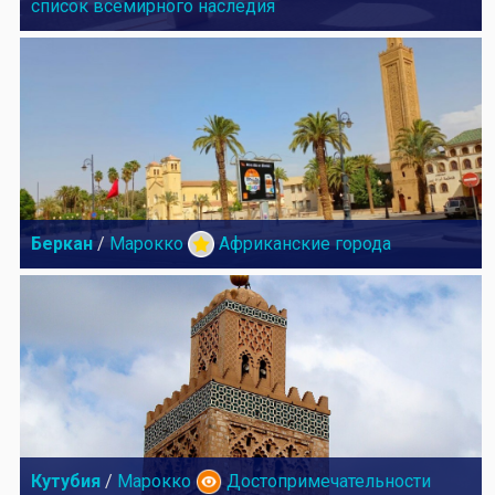
список всемирного наследия
Беркан
/
Марокко
Африканские города
Кутубия
/
Марокко
Достопримечательности