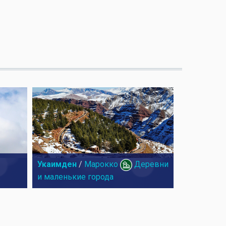
Укаимден
/
Марокко
Деревни
и маленькие города