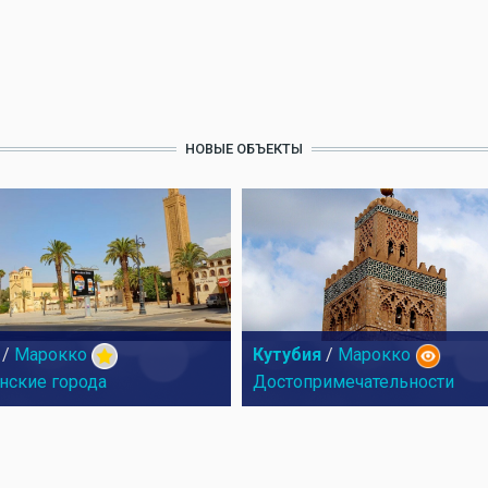
НОВЫЕ ОБЪЕКТЫ
/
Марокко
Кутубия
/
Марокко
нские города
Достопримечательности