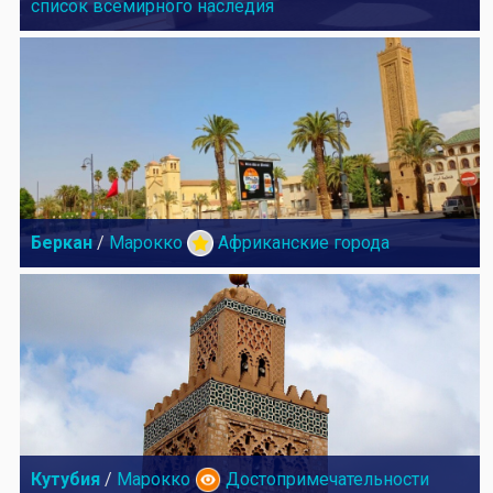
список всемирного наследия
Беркан
/
Марокко
Африканские города
Кутубия
/
Марокко
Достопримечательности