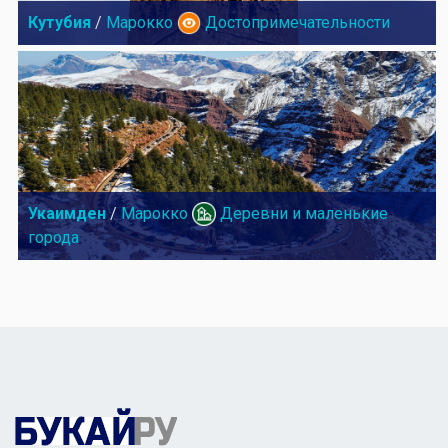
Кутубия
/
Марокко
Достопримечательности
Укаимден
/
Марокко
Деревни и маленькие
города