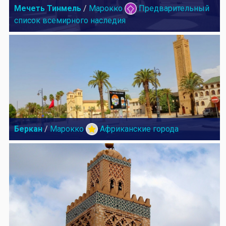
Мечеть Тинмель
/
Марокко
Предварительный
список всемирного наследия
Беркан
/
Марокко
Африканские города