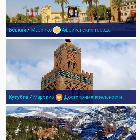
Беркан
/
Марокко
Африканские города
Кутубия
/
Марокко
Достопримечательности