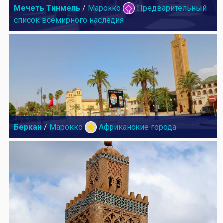
Мечеть Тинмель
/
Марокко
Предварительный
список всемирного наследия
Беркан
/
Марокко
Африканские города