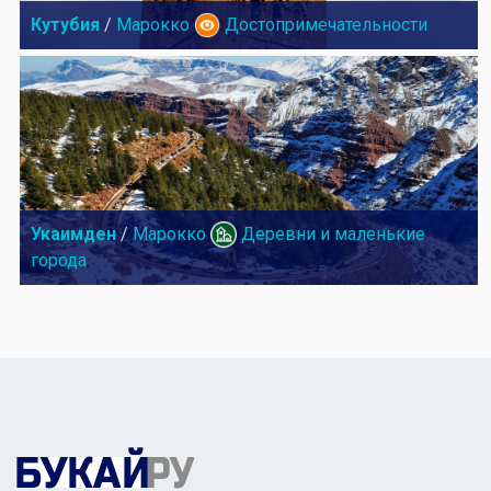
Кутубия
/
Марокко
Достопримечательности
Укаимден
/
Марокко
Деревни и маленькие
города