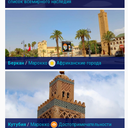
список всемирного наследия
Беркан
/
Марокко
Африканские города
Кутубия
/
Марокко
Достопримечательности