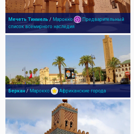
Мечеть Тинмель
/
Марокко
Предварительный
список всемирного наследия
Беркан
/
Марокко
Африканские города