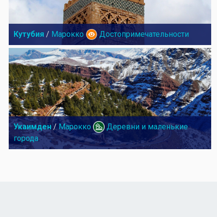
Кутубия
/
Марокко
Достопримечательности
Укаимден
/
Марокко
Деревни и маленькие
города