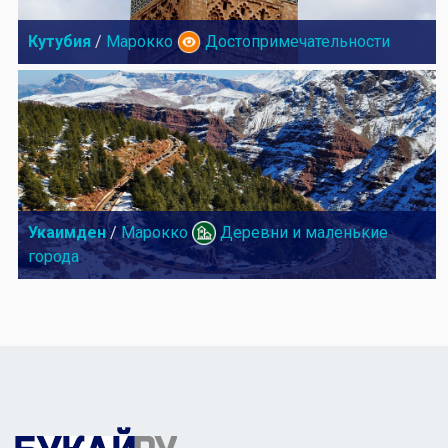
Кутубия
/
Марокко
Достопримечательности
Укаимден
/
Марокко
Деревни и маленькие
города