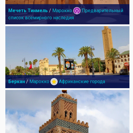
Мечеть Тинмель
/
Марокко
Предварительный
список всемирного наследия
Беркан
/
Марокко
Африканские города