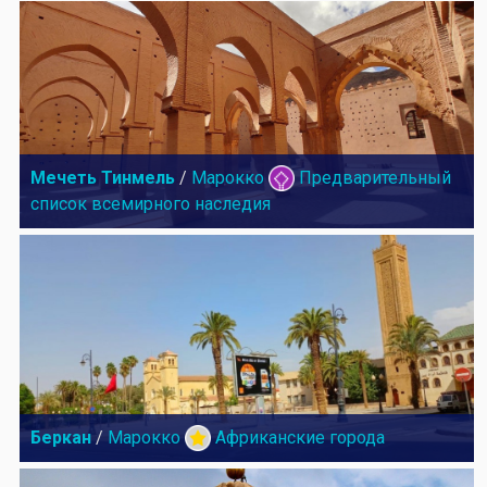
Мечеть Тинмель
/
Марокко
Предварительный
список всемирного наследия
Беркан
/
Марокко
Африканские города