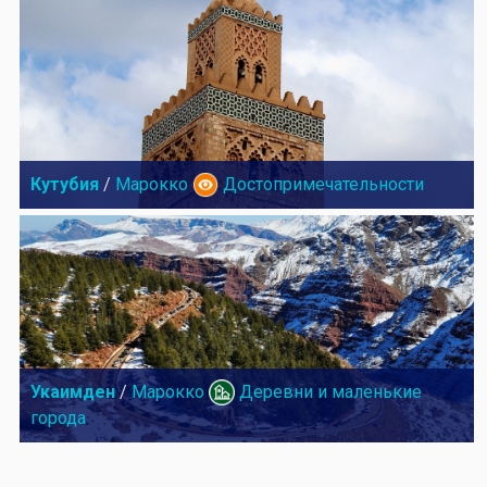
Кутубия
/
Марокко
Достопримечательности
Укаимден
/
Марокко
Деревни и маленькие
города