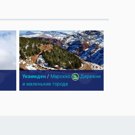
Укаимден
/
Марокко
Деревни
и маленькие города