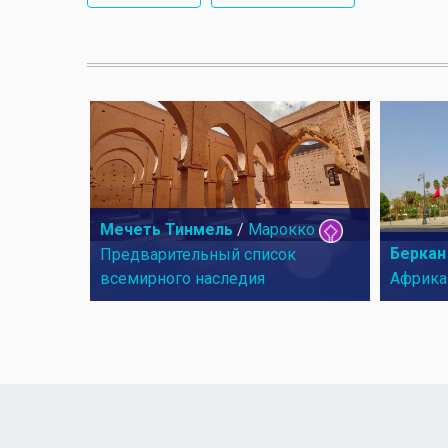
Мечеть Тинмель
/
Марокко
Беркан
Предварительный список
всемирного наследия
Африка