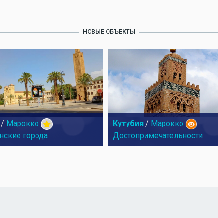
НОВЫЕ ОБЪЕКТЫ
/
Марокко
Кутубия
/
Марокко
нские города
Достопримечательности