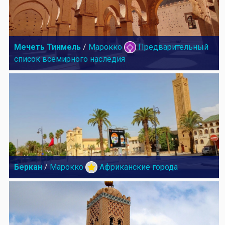
Мечеть Тинмель
/
Марокко
Предварительный
список всемирного наследия
Беркан
/
Марокко
Африканские города