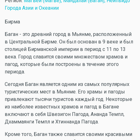
Регион:
Магвей (Магве), Мандалай (Баган), Нейпьидо
Города Азии и Океании
Бирма
Баган - это древний город в Мьянме, расположенный
в Центральной Бирме. Он был основан в 9 веке и был
столицей Бирманской империи в период с 11 по 13
века. Город славится своими множеством храмов и
пагод, которые были построены в течение этого
периода.
Сегодня Баган является одним из самых популярных
туристических мест в Мьянме. Его храмы и пагоды
привлекают тысячи туристов каждый год. Некоторые
из наиболее известных храмов и пагод в Багане
включают в себя Швезигон Пагода, Ананда Темпл,
Дхаммаянги Темпл и Хтиннанда Пагода.
Кроме того, Баган также славится своими красивыми