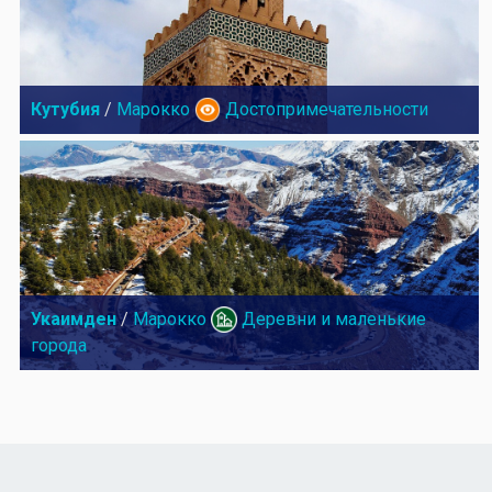
Кутубия
/
Марокко
Достопримечательности
Укаимден
/
Марокко
Деревни и маленькие
города