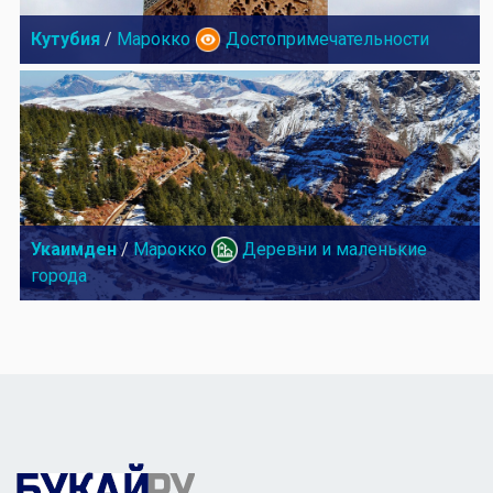
Кутубия
/
Марокко
Достопримечательности
Укаимден
/
Марокко
Деревни и маленькие
города