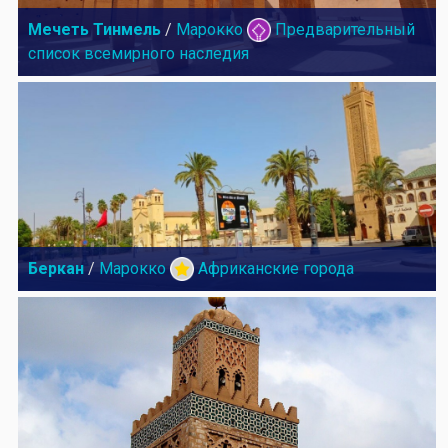
Мечеть Тинмель
/
Марокко
Предварительный
список всемирного наследия
Беркан
/
Марокко
Африканские города