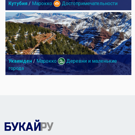
Кутубия
/
Марокко
Достопримечательности
Укаимден
/
Марокко
Деревни и маленькие
города