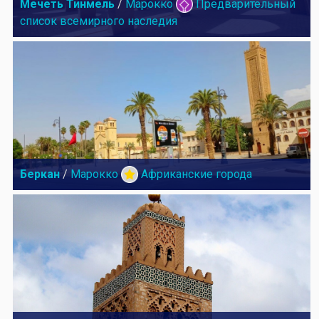
Мечеть Тинмель
/
Марокко
Предварительный
список всемирного наследия
Беркан
/
Марокко
Африканские города