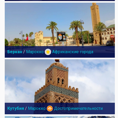
Беркан
/
Марокко
Африканские города
Кутубия
/
Марокко
Достопримечательности