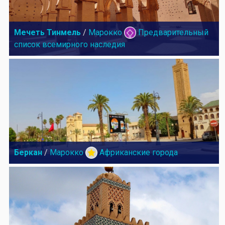
Мечеть Тинмель
/
Марокко
Предварительный
список всемирного наследия
Беркан
/
Марокко
Африканские города