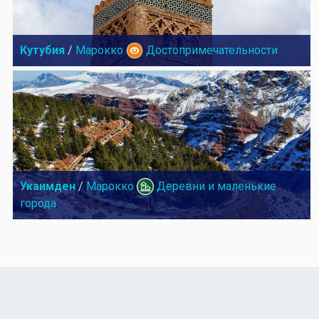
Кутубия
/
Марокко
Достопримечательности
Укаимден
/
Марокко
Деревни и маленькие
города