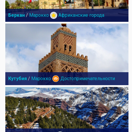
Беркан
/
Марокко
Африканские города
Кутубия
/
Марокко
Достопримечательности