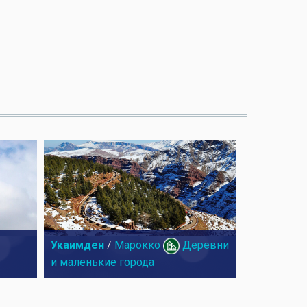
Укаимден
/
Марокко
Деревни
и маленькие города