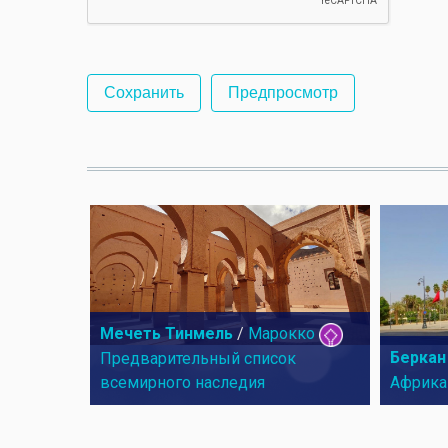
Мечеть Тинмель
/
Марокко
Беркан
Предварительный список
всемирного наследия
Африка