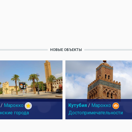
НОВЫЕ ОБЪЕКТЫ
/
Марокко
Кутубия
/
Марокко
нские города
Достопримечательности