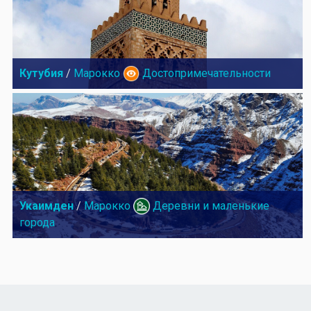
Кутубия
/
Марокко
Достопримечательности
Укаимден
/
Марокко
Деревни и маленькие
города