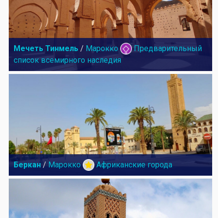
Мечеть Тинмель
/
Марокко
Предварительный
список всемирного наследия
Беркан
/
Марокко
Африканские города