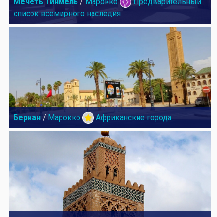
Мечеть Тинмель
/
Марокко
Предварительный
список всемирного наследия
Беркан
/
Марокко
Африканские города