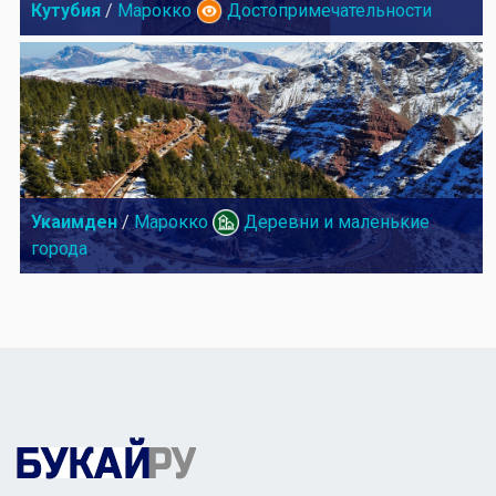
Кутубия
/
Марокко
Достопримечательности
Укаимден
/
Марокко
Деревни и маленькие
города